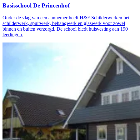
Basisschool De Princenhof
Onder de vlag van een aannemer heeft H&F Schilderwerken het
schilderwerk, spuitwerk, behangwerk en glaswerk voor zowel
binnen en buiten verzorgd. De school biedt huisvesting aan 190
leerlingen.